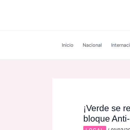
Skip
Post
to
navigation
content
Inicio
Nacional
Internac
¡Verde se r
bloque Anti