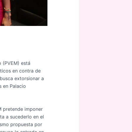
co (PVEM) está
íticos en contra de
 busca extorsionar a
s en Palacio
EM pretende imponer
a a sucederlo en el
tismo propuesta por
spuso la entrada en