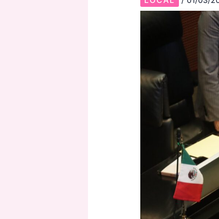
LOCAL
/
01/03/2