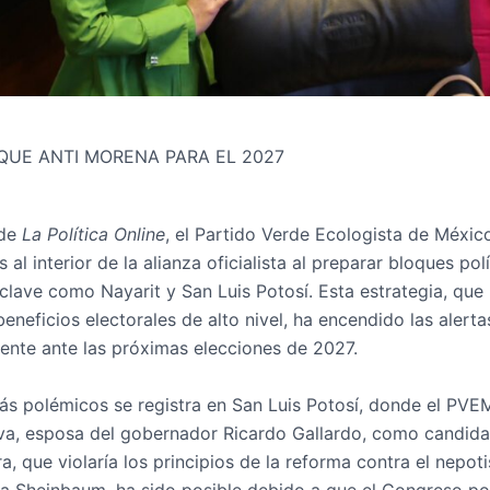
QUE ANTI MORENA PARA EL 2027
 de
La Política Online
, el Partido Verde Ecologista de Méxi
al interior de la alianza oficialista al preparar bloques pol
lave como Nayarit y San Luis Potosí. Esta estrategia, que
eneficios electorales de alto nivel, ha encendido las alerta
ente ante las próximas elecciones de 2027.
ás polémicos se registra en San Luis Potosí, donde el PV
va, esposa del gobernador Ricardo Gallardo, como candidat
a, que violaría los principios de la reforma contra el nepo
ia Sheinbaum, ha sido posible debido a que el Congreso po