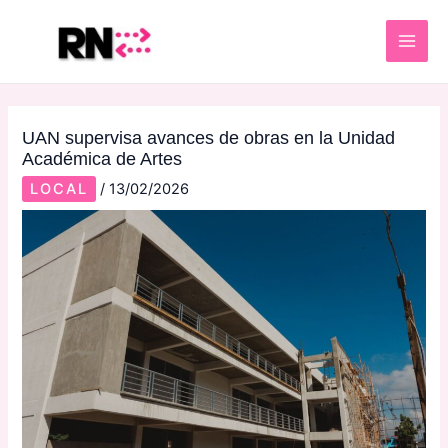
Skip
Post
MAI
to
navigation
ME
content
UAN supervisa avances de obras en la Unidad
Académica de Artes
LOCAL
/
13/02/2026