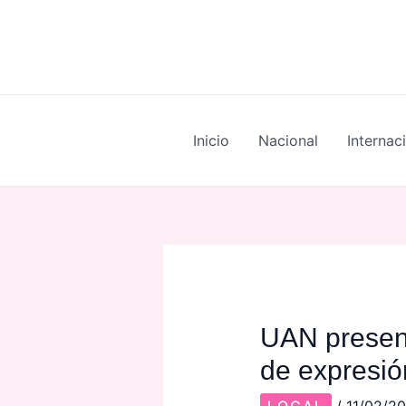
Skip
Post
to
navigation
content
Inicio
Nacional
Internac
UAN present
de expresión