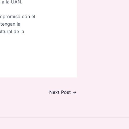
a a la UAN.
ompromiso con el
 tengan la
tural de la
Next Post
→