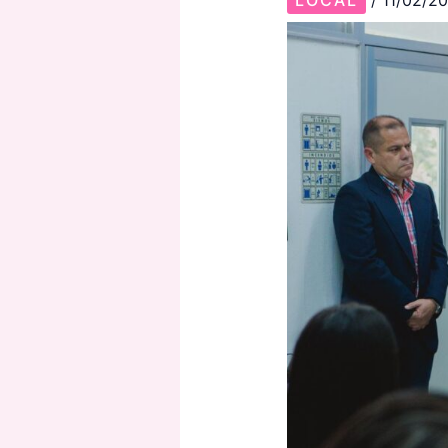
LOCAL
/
11/02/2