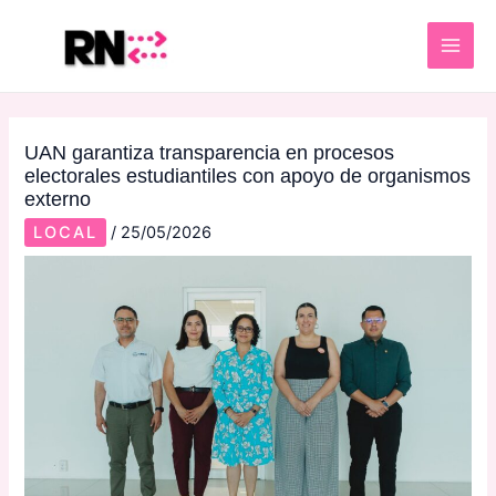
Skip
Post
MAI
to
navigation
ME
content
UAN garantiza transparencia en procesos
electorales estudiantiles con apoyo de organismos
externo
LOCAL
/
25/05/2026