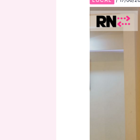
LOCAL
/
17/06/2