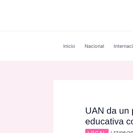
Skip
Post
to
navigation
content
Inicio
Nacional
Internac
UAN da un p
educativa c