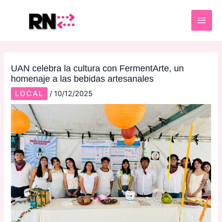
Skip
Post
MAI
to
navigation
ME
content
UAN celebra la cultura con FermentArte, un
homenaje a las bebidas artesanales
LOCAL
/
10/12/2025