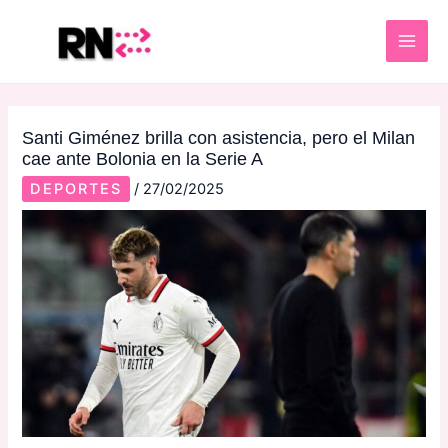
Skip
Post
MAI
to
navigation
ME
content
Santi Giménez brilla con asistencia, pero el Milan
cae ante Bolonia en la Serie A
DEPORTES
/
27/02/2025