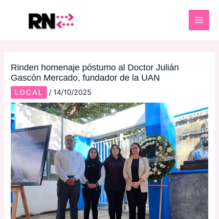
Skip
Post
MAI
to
navigation
ME
content
Rinden homenaje póstumo al Doctor Julián
Gascón Mercado, fundador de la UAN
LOCAL
/
14/10/2025