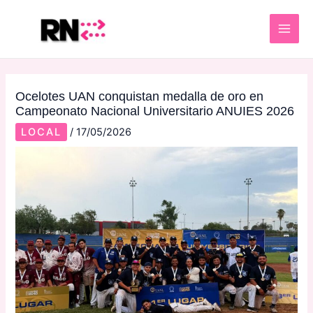
Skip
Post
MAI
to
navigation
ME
content
Ocelotes UAN conquistan medalla de oro en
Campeonato Nacional Universitario ANUIES 2026
LOCAL
/
17/05/2026