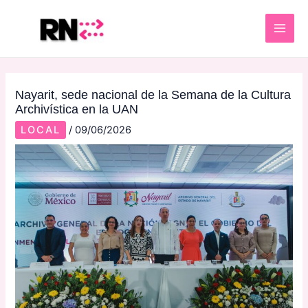
Skip
Post
MAI
to
navigation
ME
content
Nayarit, sede nacional de la Semana de la Cultura
Archivística en la UAN
LOCAL
/
09/06/2026