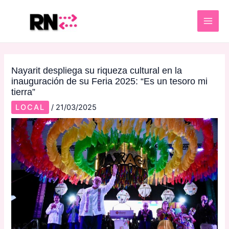
Skip
Post
MAI
to
navigation
ME
content
Nayarit despliega su riqueza cultural en la
inauguración de su Feria 2025: “Es un tesoro mi
tierra”
LOCAL
/
21/03/2025