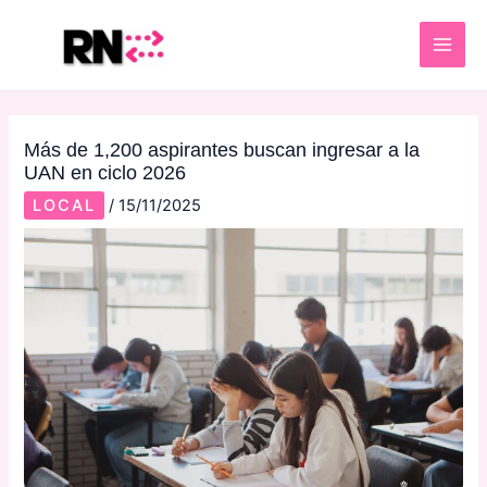
Skip
Post
MAI
to
navigation
ME
content
Más de 1,200 aspirantes buscan ingresar a la
UAN en ciclo 2026
LOCAL
/
15/11/2025