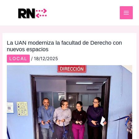
Skip
Post
MAI
to
navigation
ME
content
La UAN moderniza la facultad de Derecho con
nuevos espacios
LOCAL
/
18/12/2025