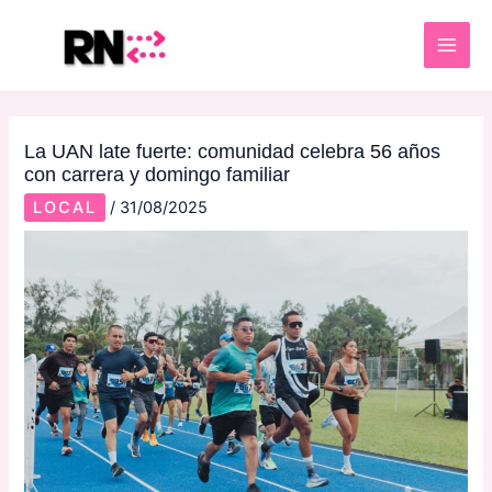
Skip
Post
MAI
to
navigation
ME
content
La UAN late fuerte: comunidad celebra 56 años
con carrera y domingo familiar
LOCAL
/
31/08/2025