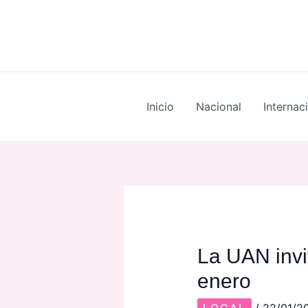
Skip
Post
to
navigation
content
Inicio
Nacional
Internac
La UAN invi
enero