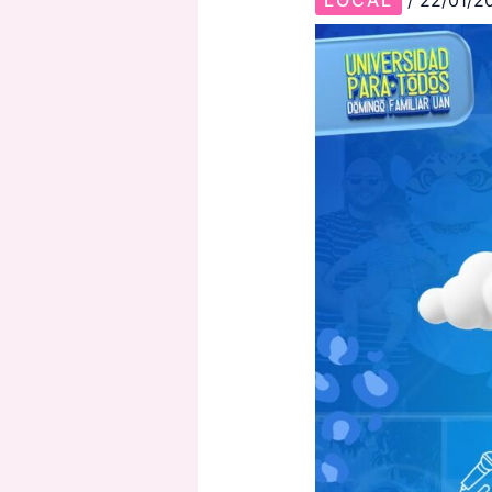
LOCAL
/
22/01/2