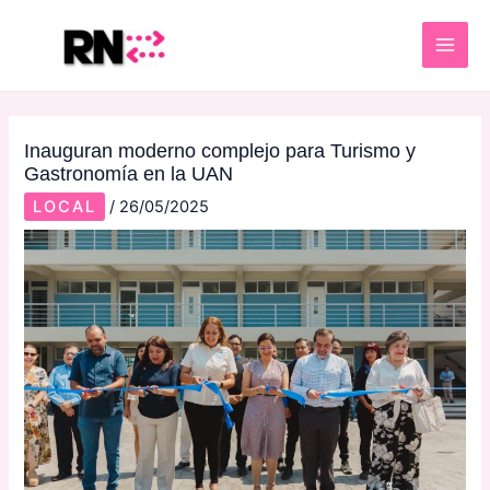
Skip
Post
MAI
to
navigation
ME
content
Inauguran moderno complejo para Turismo y
Gastronomía en la UAN
LOCAL
/
26/05/2025