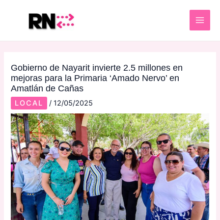
Skip
Post
MAI
to
navigation
ME
content
Gobierno de Nayarit invierte 2.5 millones en
mejoras para la Primaria ‘Amado Nervo’ en
Amatlán de Cañas
LOCAL
/
12/05/2025