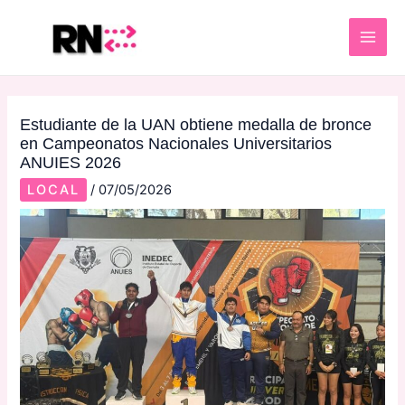
Skip
Post
MAI
to
navigation
ME
content
Estudiante de la UAN obtiene medalla de bronce
en Campeonatos Nacionales Universitarios
ANUIES 2026
LOCAL
/
07/05/2026