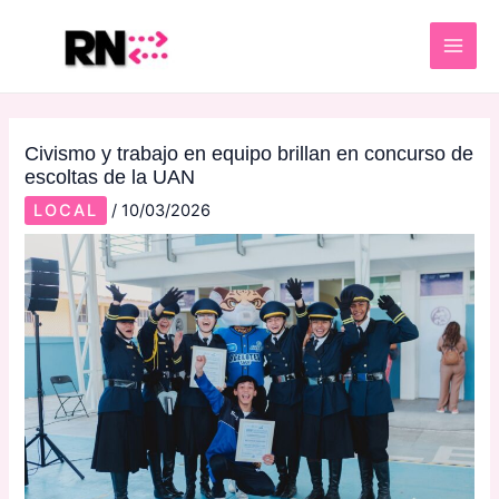
Skip
Post
MAI
to
navigation
ME
content
Civismo y trabajo en equipo brillan en concurso de
escoltas de la UAN
LOCAL
/
10/03/2026